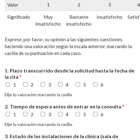
Valor
1
2
3
4
Significado
Muy
Bastante
Insatisfecho
Satis
insatisfecho
insatisfecho
Exprese, por favor, su opinión a las siguientes cuestiones,
haciendo una valoración según la escala anterior, marcando la
casilla de su puntuación en cada caso.
1. Plazo transcurrido desde la solicitud hasta la fecha de
la cita
*
1
2
3
4
5
6
Elije tu valoración marcando la casilla.
2. Tiempo de espera antes de entrar en la consulta
*
1
2
3
4
5
6
Elije tu valoración marcando la casilla.
3. Estado de las instalaciones de la clínica (sala de