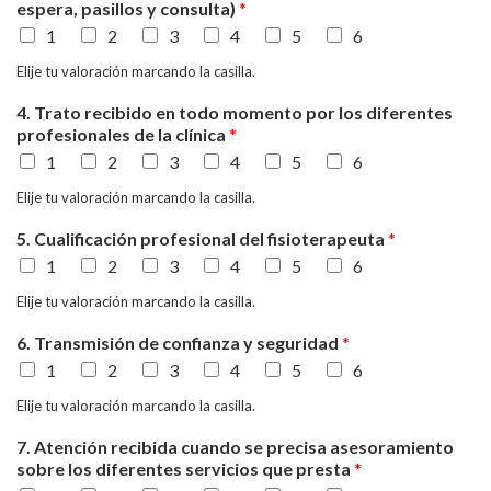
espera, pasillos y consulta)
*
1
2
3
4
5
6
Elije tu valoración marcando la casilla.
4. Trato recibido en todo momento por los diferentes
profesionales de la clínica
*
1
2
3
4
5
6
Elije tu valoración marcando la casilla.
5. Cualificación profesional del fisioterapeuta
*
1
2
3
4
5
6
Elije tu valoración marcando la casilla.
6. Transmisión de confianza y seguridad
*
1
2
3
4
5
6
Elije tu valoración marcando la casilla.
7. Atención recibida cuando se precisa asesoramiento
sobre los diferentes servicios que presta
*