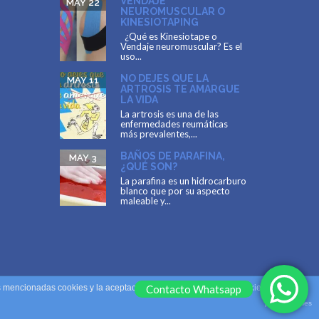
VENDAJE
MAY 22
NEUROMUSCULAR O
KINESIOTAPING
¿Qué es Kinesiotape o
Vendaje neuromuscular? Es el
uso...
NO DEJES QUE LA
MAY 11
ARTROSIS TE AMARGUE
LA VIDA
La artrosis es una de las
enfermedades reumáticas
más prevalentes,...
BAÑOS DE PARAFINA,
MAY 3
¿QUÉ SON?
La parafina es un hidrocarburo
blanco que por su aspecto
maleable y...
as mencionadas cookies y la aceptación de nuestra
Contacto Whatsapp
política de cookies
, pinche el
plugin cookies
Diseñado por
Matias Balsells