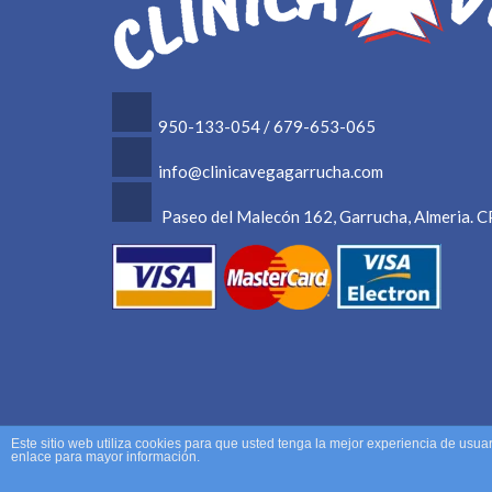
950-133-054 / 679-653-065
info@clinicavegagarrucha.com
Paseo del Malecón 162, Garrucha, Almeria. 
Este sitio web utiliza cookies para que usted tenga la mejor experiencia de us
enlace para mayor información.
Copyright ©2018 todos los derechos reservados /
Avis