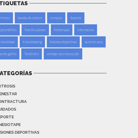
TIQUETAS
artrosis
bandas de colores
consejos
deporte
Epicondilitis
Fascitis plantar
fisioterapia
información
kinesiotape
kinesiotaping
lesiones deportivas
punción seca
punto gatillo
Tendinitis
vendaje neuromuscular
ATEGORÍAS
RTROSIS
IENESTAR
ONTRACTURA
UIDADOS
EPORTE
INESIOTAPE
ESIONES DEPORTIVAS