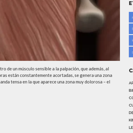
E
tro de un músculo sensible a la palpación, que además, al
C
fibras están constantemente acortadas, se genera una zona
anda tensa en la que aparece una zona muy dolorosa – el
A
B
C
C
D
K
L