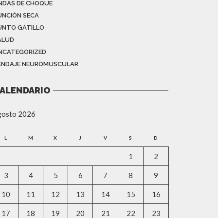
NDAS DE CHOQUE
UNCIÓN SECA
UNTO GATILLO
ALUD
NCATEGORIZED
ENDAJE NEUROMUSCULAR
ALENDARIO
gosto 2026
L
M
X
J
V
S
D
1
2
3
4
5
6
7
8
9
10
11
12
13
14
15
16
17
18
19
20
21
22
23