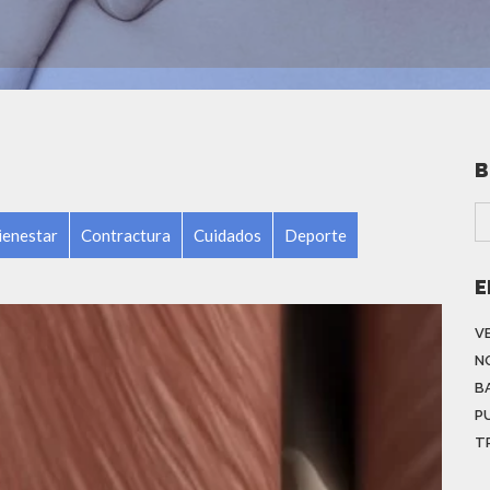
B
ienestar
Contractura
Cuidados
Deporte
E
V
N
B
P
T