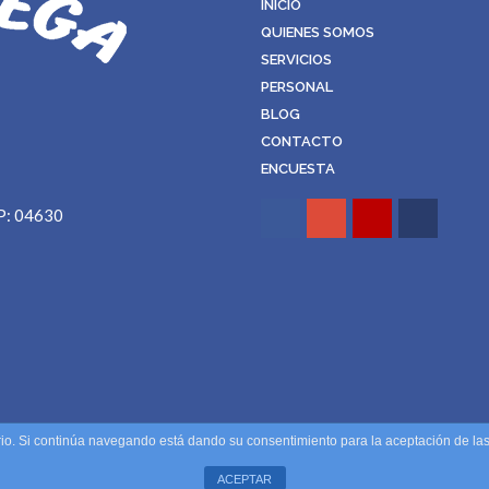
INICIO
QUIENES SOMOS
SERVICIOS
PERSONAL
BLOG
CONTACTO
ENCUESTA
CP: 04630
uario. Si continúa navegando está dando su consentimiento para la aceptación de l
o Legal
-
Politica de Privacidad
ACEPTAR