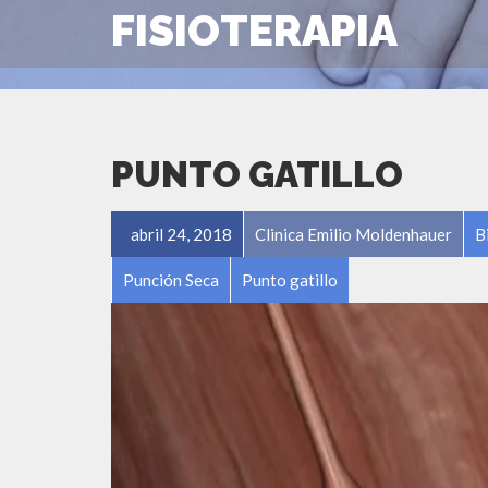
FISIOTERAPIA
PUNTO GATILLO
abril 24, 2018
Clinica Emilio Moldenhauer
B
Punción Seca
Punto gatillo