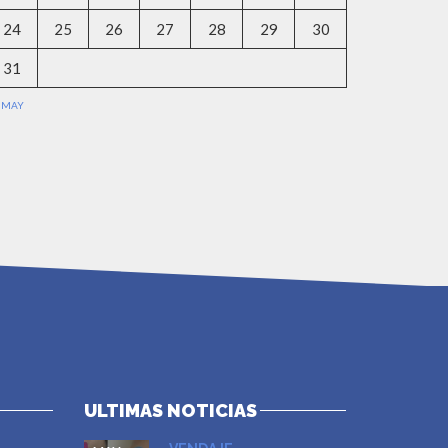
24
25
26
27
28
29
30
31
 MAY
ULTIMAS NOTICIAS